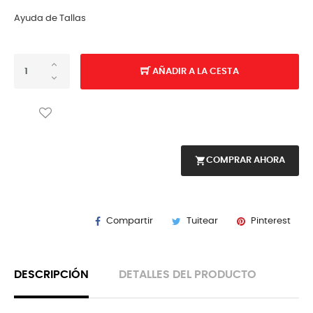
Ayuda de Tallas
AÑADIR A LA CESTA
shopping_cart
COMPRAR AHORA
Compartir
Tuitear
Pinterest
DESCRIPCIÓN
DETALLES DEL PRODUCTO