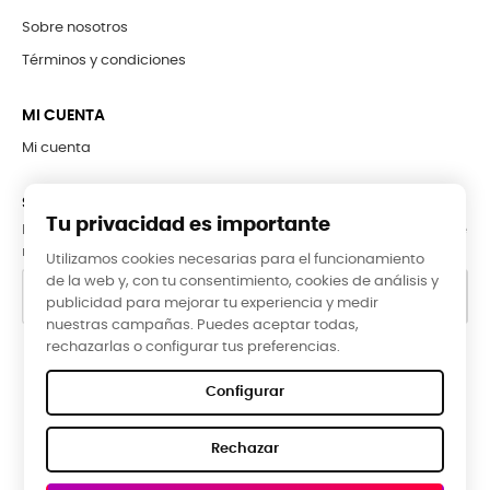
Sobre nosotros
Términos y condiciones
MI CUENTA
Mi cuenta
SUBCRÍBETE A LA NEWSLETTER
Tu privacidad es importante
Puede darse de baja en cualquier momento. Para ello, consulte
nuestra información de contacto en el aviso legal.
Utilizamos cookies necesarias para el funcionamiento
de la web y, con tu consentimiento, cookies de análisis y
publicidad para mejorar tu experiencia y medir
nuestras campañas. Puedes aceptar todas,
rechazarlas o configurar tus preferencias.
Google Reviews
Configurar
★★★★★
Rechazar
5,0 valoración media ·
66 reseñas