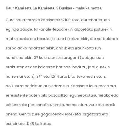
Haur Kamiseta La Kamiseta K Buskas - mahuka motza
.
Gure haurrentzako kamisetak % 100 kotoi aurreharrotuan
eginda daude, 1x1 kanale-lepoarekin, alboetako josturekin,
mahuketako eta baxuko jostura bikoitzarekin, eta sorbaldatik
sorbaldako indartzearekin, ahalik eta iraunkortasun
handienarekin. 37 koloretan eskuragarri (webgunean
erakusten ez den koloreren bat nahi baduzu, jarri gurekin
harremanetan), 3/4 eta 12/14 urte bitarteko neurrietan,
doikuntza perfektua aurki dezazun. Kamiseta leun, eroso eta
erresistente baten bila bazabiltza, egunerokotasunerako edo
txikientzako pertsonalizaziorako, hemen duzu zure aukerarik
onena. Gehitu zure gogokoenak erosketa-orgatxora eta
estreinatu LKKB kalitatea.