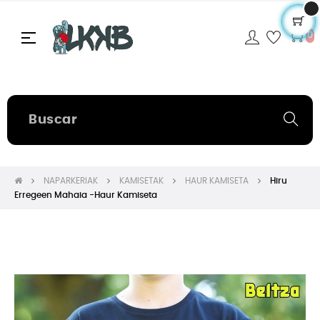
Navegación
☰
0
de
palanca
NAPARKERIAK
KAMISETAK
HAUR KAMISETA
Hiru
Erregeen Mahaia -Haur Kamiseta