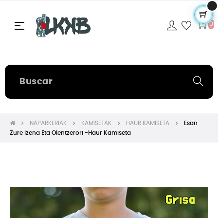
Navegación
☰
0
de
palanca
NAPARKERIAK
KAMISETAK
HAUR KAMISETA
Esan
Zure Izena Eta Olentzerori -Haur Kamiseta