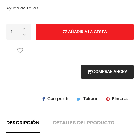
Ayuda de Tallas
AÑADIR A LA CESTA
shopping_cart
COMPRAR AHORA
Compartir
Tuitear
Pinterest
DESCRIPCIÓN
DETALLES DEL PRODUCTO