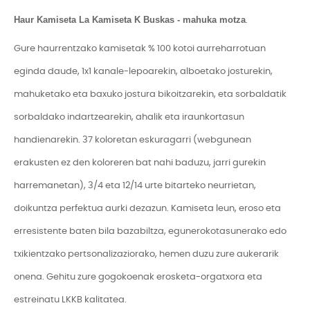
Haur Kamiseta La Kamiseta K Buskas - mahuka motza
.
Gure haurrentzako kamisetak % 100 kotoi aurreharrotuan
eginda daude, 1x1 kanale-lepoarekin, alboetako josturekin,
mahuketako eta baxuko jostura bikoitzarekin, eta sorbaldatik
sorbaldako indartzearekin, ahalik eta iraunkortasun
handienarekin. 37 koloretan eskuragarri (webgunean
erakusten ez den koloreren bat nahi baduzu, jarri gurekin
harremanetan), 3/4 eta 12/14 urte bitarteko neurrietan,
doikuntza perfektua aurki dezazun. Kamiseta leun, eroso eta
erresistente baten bila bazabiltza, egunerokotasunerako edo
txikientzako pertsonalizaziorako, hemen duzu zure aukerarik
onena. Gehitu zure gogokoenak erosketa-orgatxora eta
estreinatu LKKB kalitatea.