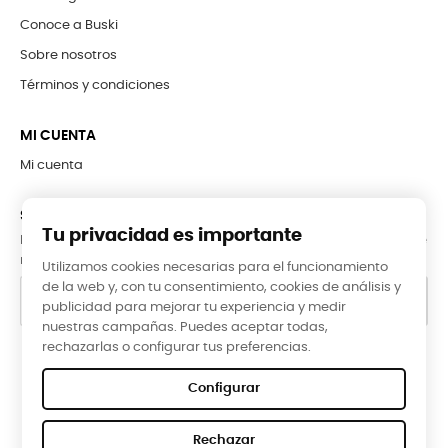
Conoce a Buski
Sobre nosotros
Términos y condiciones
MI CUENTA
Mi cuenta
SUBCRÍBETE A LA NEWSLETTER
Tu privacidad es importante
Puede darse de baja en cualquier momento. Para ello, consulte
nuestra información de contacto en el aviso legal.
Utilizamos cookies necesarias para el funcionamiento
de la web y, con tu consentimiento, cookies de análisis y
publicidad para mejorar tu experiencia y medir
nuestras campañas. Puedes aceptar todas,
rechazarlas o configurar tus preferencias.
Google Reviews
Configurar
★★★★★
Rechazar