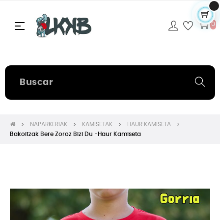
Navegación
☰
0
de
palanca
NAPARKERIAK
KAMISETAK
HAUR KAMISETA
Bakoitzak Bere Zoroz Bizi Du -Haur Kamiseta