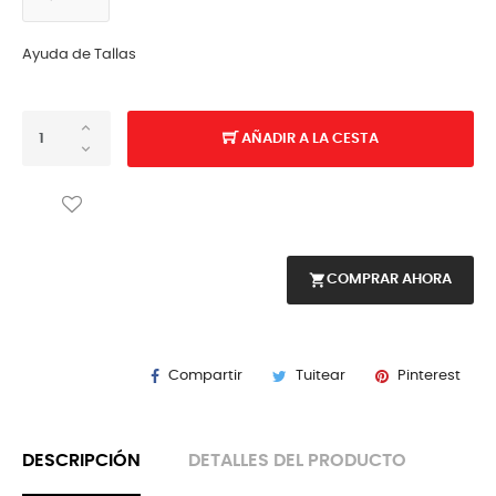
Ayuda de Tallas
AÑADIR A LA CESTA
shopping_cart
COMPRAR AHORA
Compartir
Tuitear
Pinterest
DESCRIPCIÓN
DETALLES DEL PRODUCTO