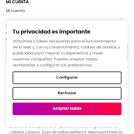
MI CUENTA
Mi cuenta
SUBCRÍBETE A LA NEWSLETTER
Tu privacidad es importante
Puede darse de baja en cualquier momento. Para ello, consulte
nuestra información de contacto en el aviso legal.
Utilizamos cookies necesarias para el funcionamiento
de la web y, con tu consentimiento, cookies de análisis y
publicidad para mejorar tu experiencia y medir
nuestras campañas. Puedes aceptar todas,
rechazarlas o configurar tus preferencias.
Google Reviews
Configurar
★★★★★
Rechazar
5,0 valoración media ·
66 reseñas
Aceptar todas
Raquel Campos, hace 3 meses
R
La tienda ideal para una ropa diferente y original. Buena
P
calidad y precio. Guia de tallas perfecta. Ideal para toda la
y