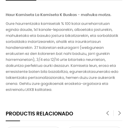
Haur Kamiseta La Kami
seta K Buskas - mahuka
motz
a.
Gure haurrentzako kamisetak % 100 kotoi aurreharrotuan
eginda daude, 1x1 kanale-lepoarekin, alboetako josturekin,
mahuketako eta baxuko jostura bikoitzarekin, eta sorbaldatik
sorbaldako indartzearekin, ahalik eta iraunkortasun
handienarekin. 37 koloretan eskuragarri (webgunean
erakusten ez den koloreren bat nahi baduzu, jarri gurekin
harremanetan), 3/4 eta 12/14 urte bitarteko neurrietan,
doikuntza perfektua aurki dezazun. Kamiseta leun, eroso eta
erresistente baten bila bazabiltza, egunerokotasunerako edo
txikientzako pertsonalizaziorako, hemen duzu zure aukerarik
onena. Gehitu zure gogokoenak erosketa-orgatxora eta
estreinatu LKKB kalitatea.
PRODUCTIS RELACIONADO
‹
›