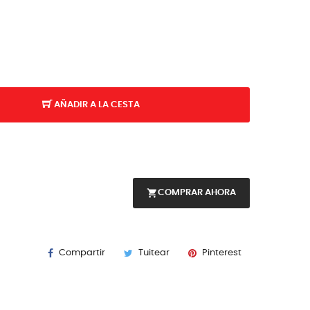
AÑADIR A LA CESTA
shopping_cart
COMPRAR AHORA
Compartir
Tuitear
Pinterest