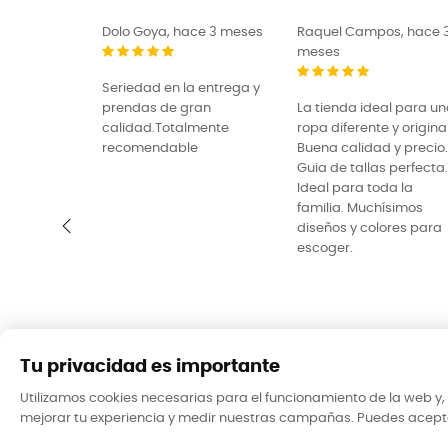
ce 3 meses
Raquel Campos, hace 3
ROBERTO EG, hace 3
meses
meses
 entrega y
ran
La tienda ideal para una
Prendas de muy buena
mente
ropa diferente y original.
calidad con unos diseñ
e
Buena calidad y precio.
exclusivos y originales.
Guia de tallas perfecta.
Muy formales con las
Ideal para toda la
entregas y muy
familia. Muchísimos
detallista.
diseños y colores para
escoger.
‹
Tu privacidad es importante
Utilizamos cookies necesarias para el funcionamiento de la web y, 
mejorar tu experiencia y medir nuestras campañas. Puedes aceptar