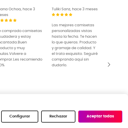
liki Sanz, hace 3 meses
El Pugilista, hace 3 meses
as mejores camisetas
¡Estoy muy contento con
rsonalizadas vistas
las sudaderas y
sta la fecha. Te hacen
camisetas de LKKB! Tras
 que quieras. Producto
un tiempo haciendo
gramaje de calidad. Y
pruebas y buscando una
 trato exquisito. Seguiré
empresa que me pudiera
omprando aquí sin
ofrecer un buen tejido e
darlo.
imprimación a un precio
razonable, LKKB ha sido
›
la mejor opción hasta el
momento. El equipo se
adapta a tus
necesidades y la
calidad-precio es
excelente ¡Muchas
gracias Joseba y equipo!
Configurar
Rechazar
Aceptar todas