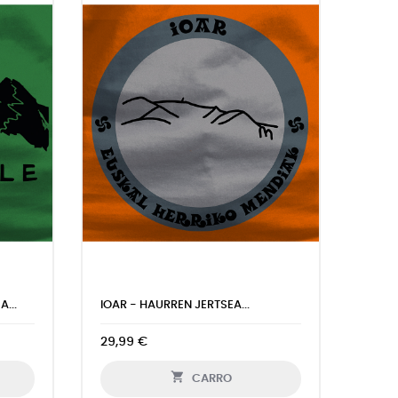
BUSKILORE - HAURREN JERTSEA...
BASA
29,99 €
29,9

CARRO