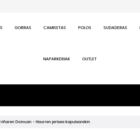
ES
GORRAS
CAMISETAS
POLOS
SUDADERAS
NAPARKERIAK
OUTLET
rriñaren Doinuan - Haurren jertsea kaputxarekin