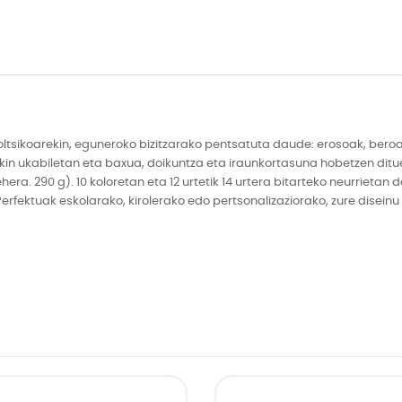
tsikoarekin, eguneroko bizitzarako pentsatuta daude: erosoak, beroak
kin ukabiletan eta baxua, doikuntza eta iraunkortasuna hobetzen ditu
hera. 290 g). 10 koloretan eta 12 urtetik 14 urtera bitarteko neurriet
Perfektuak eskolarako, kirolerako edo pertsonalizaziorako, zure disei