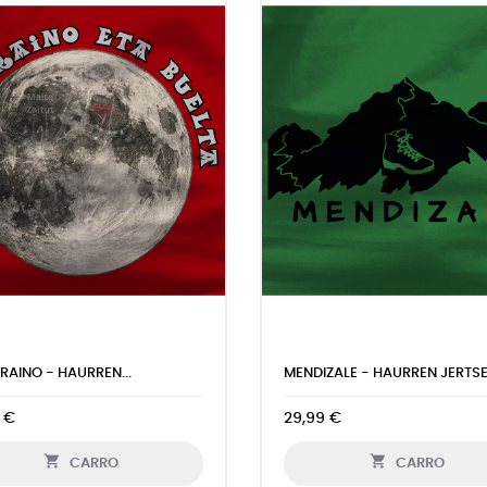
OGORRARI HAGIN...
HAU HORI HURA - HAURREN...
 €
29,99 €


CARRO
CARRO