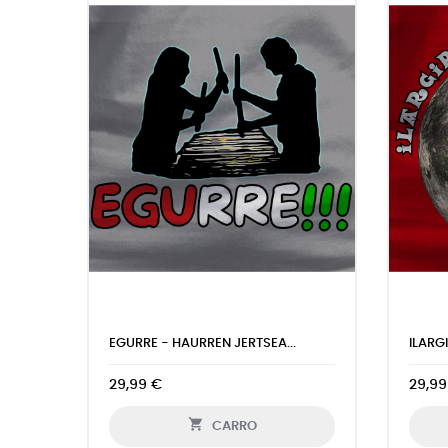
EGUZKIA ETA EURIA ERROMAKO...
OGI G
29,99 €
29,99

CARRO