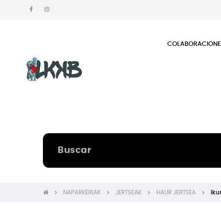
COLABORACION
NAPARKERIAK
JERTSEAK
HAUR JERTSEA
Iku