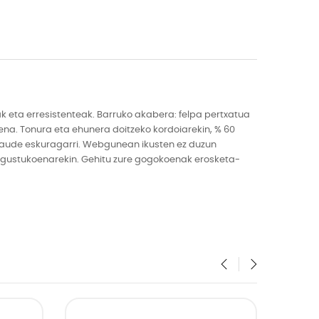
 eta erresistenteak. Barruko akabera: felpa pertxatua
ena. Tonura eta ehunera doitzeko kordoiarekin, % 60
an daude eskuragarri. Webgunean ikusten ez duzun
nu gustukoenarekin. Gehitu zure gogokoenak erosketa-
‹
›