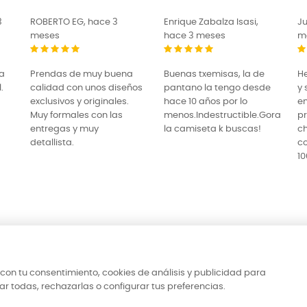
Enrique Zabalza Isasi,
Juana Ochoa, hace 3
Tu
hace 3 meses
meses
L
Buenas txemisas, la de
He comprado camisetas
pe
os
pantano la tengo desde
y sudadera y estoy
ha
hace 10 años por lo
encantada.Buen
lo
menos.Indestructible.Gora
producto y muy
y 
la camiseta k buscas!
chulas.Volvere a
el
comprar.Les recomiendo
c
100%
du
con tu consentimiento, cookies de análisis y publicidad para
 todas, rechazarlas o configurar tus preferencias.