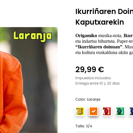
Ikurriñaren Doi
Kaputxarekin
Origamiko
 musika-nota, 
Ikur
“Ikurriñaren doinuan”
. Mus
eta kultura euskalduna ukitu g
29,99 €
Impuestos incluidos
Entrega entre 10 y 20 días
Color: Laranja
Talla: 3/4