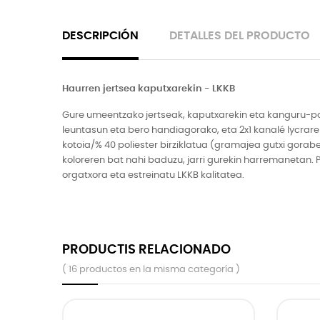
DESCRIPCIÓN
DETALLES DEL PRODUCTO
Haurren jertsea kaputxarekin - LKKB
Gure umeentzako jertseak, kaputxarekin eta kanguru-pol
leuntasun eta bero handiagorako, eta 2x1 kanalé lycrare
kotoia/% 40 poliester birziklatua (gramajea gutxi gorabe
koloreren bat nahi baduzu, jarri gurekin harremanetan. 
orgatxora eta estreinatu LKKB kalitatea.
PRODUCTIS RELACIONADO
( 16 productos en la misma categoría )