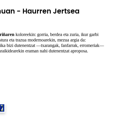
nuan - Haurren Jertsea
riñaren
 koloreekin: gorria, berdea eta zuria, ikur garbi 
eta indartsu bihurtuta. Paper-testura eta trazua modernoarekin, mezua argia da: 
ika bizi dutenentzat —txarangak, fanfarrak, erromeriak— 
araikidearekin eraman nahi dutenentzat aproposa.