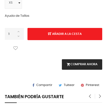
Ayuda de Tallas
AÑADIR A LA CESTA
shopping_cart
COMPRAR AHORA
Compartir
Tuitear
Pinterest
TAMBIÉN PODRÍA GUSTARTE
‹
›