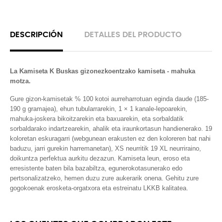
DESCRIPCIÓN
DETALLES DEL PRODUCTO
La Kamiseta K Buskas gizonezkoentzako kamiseta - mahuka
motza.
Gure gizon-kamisetak % 100 kotoi aurreharrotuan eginda daude (185-
190 g gramajea), ehun tubularrarekin, 1 × 1 kanale-lepoarekin,
mahuka-joskera bikoitzarekin eta baxuarekin, eta sorbaldatik
sorbaldarako indartzearekin, ahalik eta iraunkortasun handienerako. 19
koloretan eskuragarri (webgunean erakusten ez den koloreren bat nahi
baduzu, jarri gurekin harremanetan), XS neurritik 19 XL neurriraino,
doikuntza perfektua aurkitu dezazun. Kamiseta leun, eroso eta
erresistente baten bila bazabiltza, egunerokotasunerako edo
pertsonalizatzeko, hemen duzu zure aukerarik onena. Gehitu zure
gogokoenak erosketa-orgatxora eta estreinatu LKKB kalitatea.