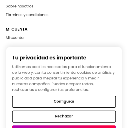
Sobre nosotros
Términos y condiciones
MI CUENTA
Mi cuenta
SUBCRÍBETE A LA NEWSLETTER
Tu privacidad es importante
Puede darse de baja en cualquier momento. Para ello, consulte
nuestra información de contacto en el aviso legal.
Utilizamos cookies necesarias para el funcionamiento
de la web y, con tu consentimiento, cookies de análisis y
publicidad para mejorar tu experiencia y medir
nuestras campañas. Puedes aceptar todas,
rechazarlas o configurar tus preferencias.
Google Reviews
Configurar
★★★★★
Rechazar
5,0 valoración media ·
66 reseñas