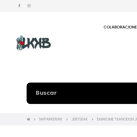
COLABORACION
NAPARKERIAK
JERTSEAK
EMAKUME TXANODUN J