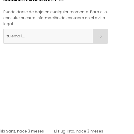
SUBCRÍBETE A LA NEWSLETTER
Puede darse de baja en cualquier momento. Para ello,
consulte nuestra información de contacto en el aviso
legal.
liki Sanz, hace 3 meses
El Pugilista, hace 3 meses