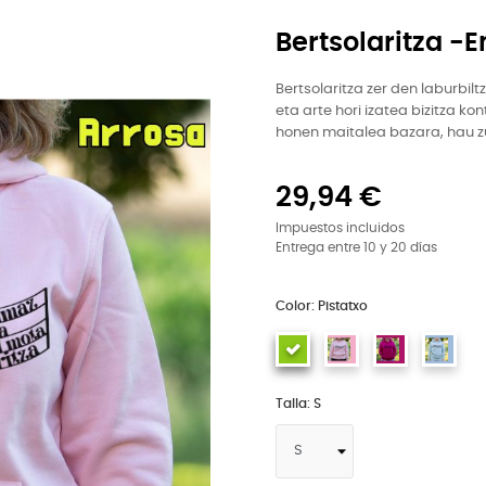
Bertsolaritza 
Bertsolaritza zer den laburbi
eta arte hori izatea bizitza k
honen maitalea bazara, hau z
29,94 €
Impuestos incluidos
Entrega entre 10 y 20 días
Color: Pistatxo
Talla: S