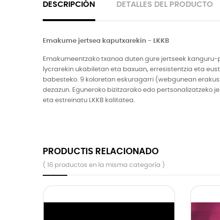
DESCRIPCIÓN
DETALLES DEL PRODUCTO
Emakume jertsea kaputxarekin - LKKB
Emakumeentzako txanoa duten gure jertseek kanguru-polts
lycrarekin ukabiletan eta baxuan, erresistentzia eta eu
babesteko. 9 koloretan eskuragarri (webgunean erakusten
dezazun. Eguneroko bizitzarako edo pertsonalizatzeko j
eta estreinatu LKKB kalitatea.
PRODUCTIS RELACIONADO
( 16 productos en la misma categoría )