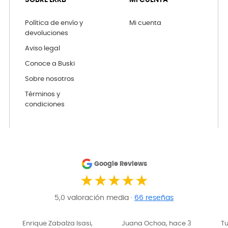
SOBRE LKKB
MI CUENTA
Política de envío y
Mi cuenta
devoluciones
Aviso legal
Conoce a Buski
Sobre nosotros
Términos y
condiciones
Google Reviews
★★★★★
5,0 valoración media ·
66 reseñas
Enrique Zabalza Isasi,
Juana Ochoa, hace 3
Tu