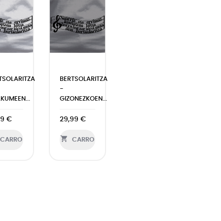
TSOLARITZA
BERTSOLARITZA
-
KUMEEN...
GIZONEZKOEN...
99 €
29,99 €

CARRO
CARRO