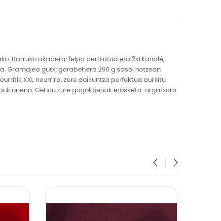
ko. Barruko akabera: felpa pertxatua eta 2x1 kanalé,
atua. Gramajea gutxi gorabehera 290 g sasoi hotzean
ritik XXL neurrira, zure doikuntza perfektua aurkitu
rarik onena. Gehitu zure gogokoenak erosketa-orgatxora
‹
›