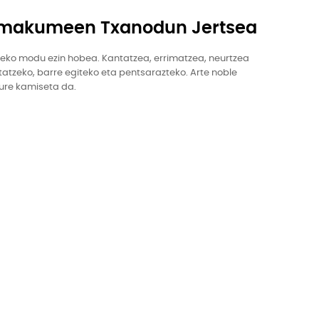
-Emakumeen Txanodun Jertsea
ltzeko modu ezin hobea. Kantatzea, errimatzea, neurtzea
ontatzeko, barre egiteko eta pentsarazteko. Arte noble
ure kamiseta da.