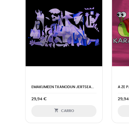
EMAKUMEEN TXANODUN JERTSEA...
A ZE 
29,94 €
29,94

CARRO