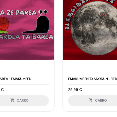
PAREA -EMAKUMEEN...
EMAKUMEEN TXANODUN JERTS
 €
29,99 €


CARRO
CARRO