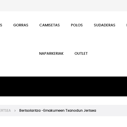
ES
GORRAS
CAMISETAS
POLOS
SUDADERAS
NAPARKERIAK
OUTLET
ERTSEA
Bertsolaritza -Emakumeen Txanodun Jertsea