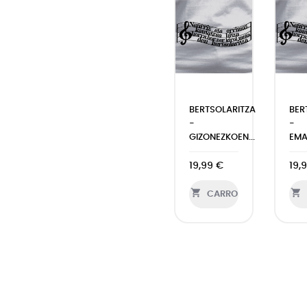
BERTSOLARITZA
BER
-
-
GIZONEZKOEN...
EMA
19,99 €
19,


CARRO