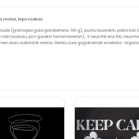
 motza, lepo mokoa
.
e (gramajea gutxi gorabehera. 145 g), puntu lauarekin, pixka bat zi
ahi baduzu, jarri gurekin harremanetan) , S neurritik eta XXL neurrir
hemen duzu aukerarik onena. Gehitu zure gogokoenak erosketa- orgatxor