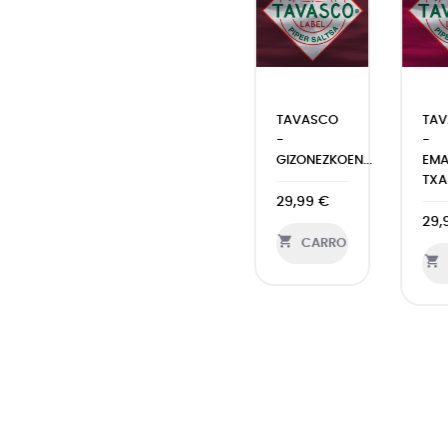
AVASCO
TAVASCO
TAVASCO
TA
-HAUR
-
-
ZONEZKOEN
KAMISETA
GIZONEZKOEN...
EM
MISETA
TXA
18,99 €
29,99 €
,99 €
29,


CARRO
CARRO


CARRO