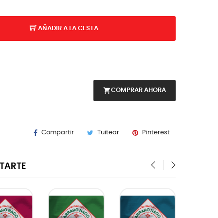
AÑADIR A LA CESTA
shopping_cart
COMPRAR AHORA
Compartir
Tuitear
Pinterest
STARTE
‹
›