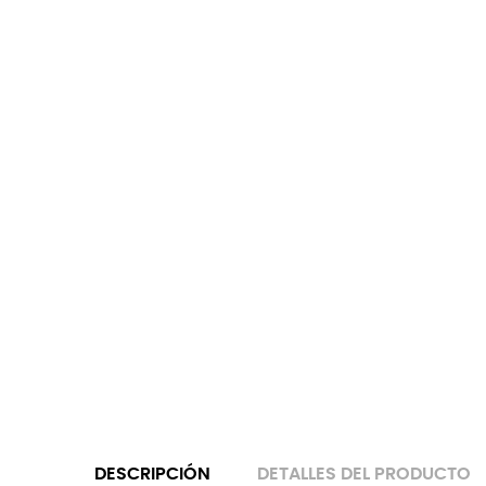
TAVASCO
T
-
-
GIZONEZKOEN...
GI
KA
25,99 €
19

CARRO
DESCRIPCIÓN
DETALLES DEL PRODUCTO