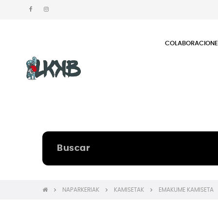
COLABORACION
NAPARKERIAK
KAMISETAK
EMAKUME KAMISETA