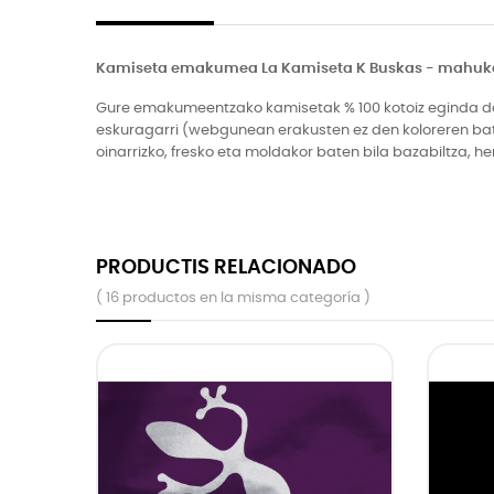
Kamiseta emakumea La Kamiseta K Buskas - mahuka
Gure emakumeentzako kamisetak % 100 kotoiz eginda daud
eskuragarri (webgunean erakusten ez den koloreren bat n
oinarrizko, fresko eta moldakor baten bila bazabiltza, 
PRODUCTIS RELACIONADO
( 16 productos en la misma categoría )