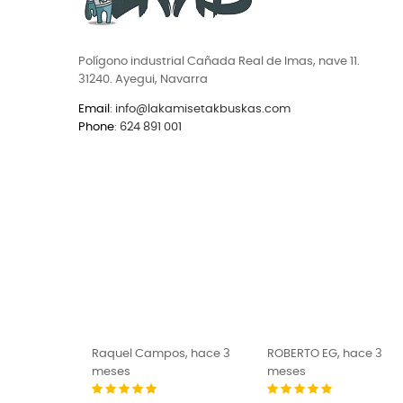
Polígono industrial Cañada Real de Imas, nave 11.
31240. Ayegui, Navarra
Email
:
info@lakamisetakbuskas.com
Phone
:
624 891 001
ce 3 meses
Raquel Campos, hace 3
ROBERTO EG, hace 3
meses
meses