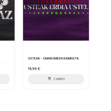
USTEAK - EMAKUMEEN KAMISETA
MEND
19,99 €
19,9

CARRO