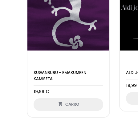
A
SUGANBURU - EMAKUMEEN
ALDI J
KAMISETA
19,99
19,99 €

CARRO