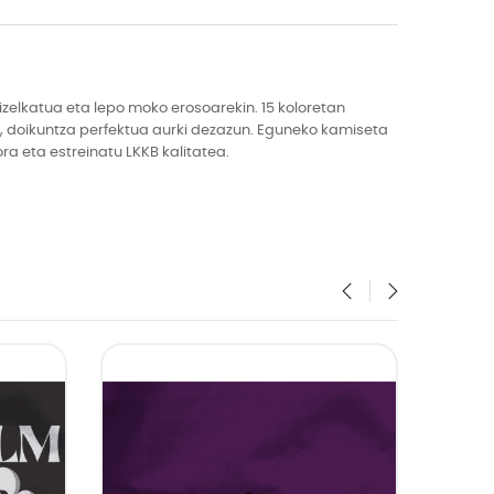
zelkatua eta lepo moko erosoarekin. 15 koloretan
a, doikuntza perfektua aurki dezazun. Eguneko kamiseta
a eta estreinatu LKKB kalitatea.
‹
›