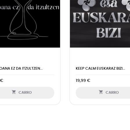
OANA EZ DA ITZULTZEN...
KEEP CALM EUSKARAZ BIZI...
 €
19,99 €


CARRO
CARRO