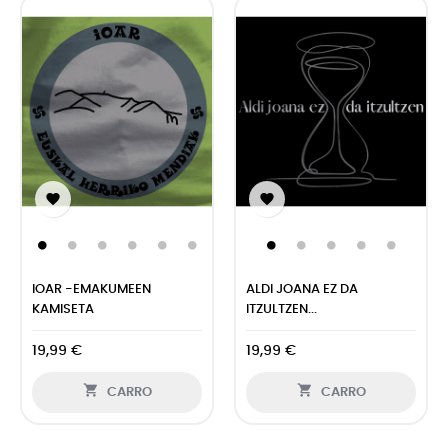


IOAR -EMAKUMEEN
ALDI JOANA EZ DA
KAMISETA
ITZULTZEN...
19,99 €
19,99 €


CARRO
CARRO