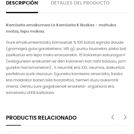
DESCRIPCIÓN
DETALLES DEL PRODUCTO
Kamiseta emakumea La Kamiseta K Buskas - mahuka
motza, lepo mokoa.
Gure emakumeentzako kamisetak % 100 kotoiz eginda daude
(gramajea gutxi gorabehera. 145 g), puntu lauarekin, pixka bat
zizelkatua eta lepo moko erosoarekin. 15 koloretan eskuragarri
(webgunean erakusten ez den koloreren bat nahi baduzu, jarri
gurekin harremanetan) , S neurritik eta XXL neurrira, doikuntza
perfektua aurki dezazun. Eguneko kamiseta oinarrizko, fresko
eta moldakor baten bila bazabiltza, hemen duzu aukerarik
onena. Gehitu zure gogokoenak erosketa- orgatxora eta
estreinatu LKKB kalitatea.
PRODUCTIS RELACIONADO
‹
›