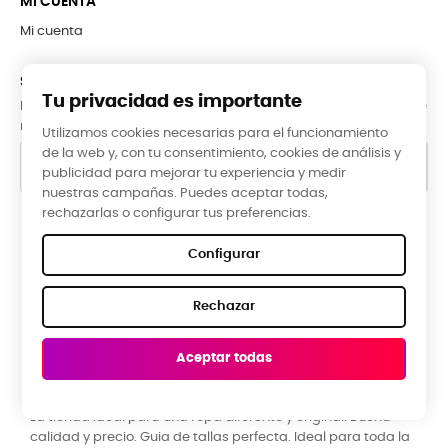
MI CUENTA
Mi cuenta
SUBCRÍBETE A LA NEWSLETTER
Tu privacidad es importante
Puede darse de baja en cualquier momento. Para ello, consulte
nuestra información de contacto en el aviso legal.
Utilizamos cookies necesarias para el funcionamiento
de la web y, con tu consentimiento, cookies de análisis y
publicidad para mejorar tu experiencia y medir
nuestras campañas. Puedes aceptar todas,
rechazarlas o configurar tus preferencias.
Google Reviews
Configurar
★★★★★
Rechazar
5,0 valoración media ·
66 reseñas
Aceptar todas
Raquel Campos, hace 3 meses
R
La tienda ideal para una ropa diferente y original. Buena
P
calidad y precio. Guia de tallas perfecta. Ideal para toda la
y