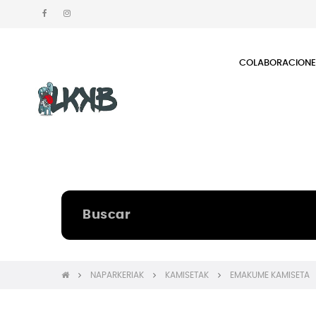
COLABORACION
NAPARKERIAK
KAMISETAK
EMAKUME KAMISETA