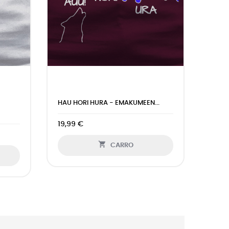
HAU HORI HURA - EMAKUMEEN...
EGUR
19,99 €
19,9

CARRO