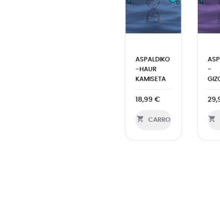
ASPALDIKO
ASPALDIKO
ASP
-
-HAUR
-
GIZONEZKOEN...
KAMISETA
GIZ
19,99 €
18,99 €
29,



CARRO
CARRO