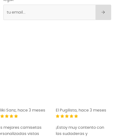
liki Sanz, hace 3 meses
El Pugilista, hace 3 meses
as mejores camisetas
¡Estoy muy contento con
rsonalizadas vistas
las sudaderas y