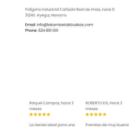
Polígono industrial Cañada Real de Imas, nave 11.
31240. Ayegui, Navarra
Email
:
info@lakamisetakbuskas.com
Phone
:
624 891 001
ce 3 meses
Raquel Campos, hace 3
ROBERTO EG, hace 3
meses
meses
 entrega y
ran
La tienda ideal para una
Prendas de muy buena