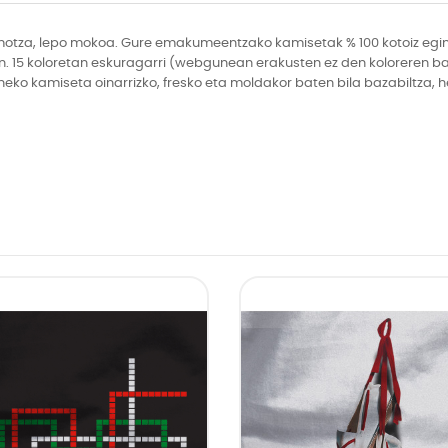
za, lepo mokoa. Gure emakumeentzako kamisetak % 100 kotoiz egind
n. 15 koloretan eskuragarri (webgunean erakusten ez den koloreren bat
uneko kamiseta oinarrizko, fresko eta moldakor baten bila bazabiltza