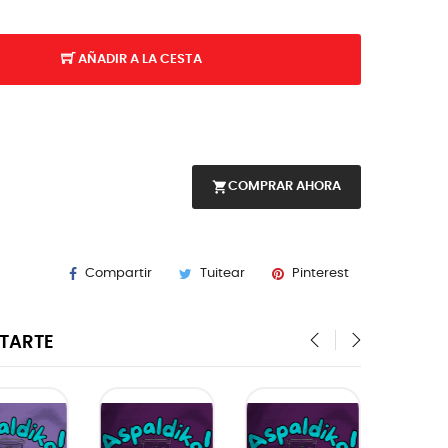
AÑADIR A LA CESTA
shopping_cart
COMPRAR AHORA
Compartir
Tuitear
Pinterest
STARTE
‹
›