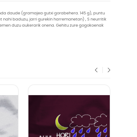
a daude (gramajea gutxi gorabehera. 145 g), puntu
 nahi baduzu, jarri gurekin harremanetan) , S neurritik
, hemen duzu aukerarik onena. Gehitu zure gogokoenak
‹
›