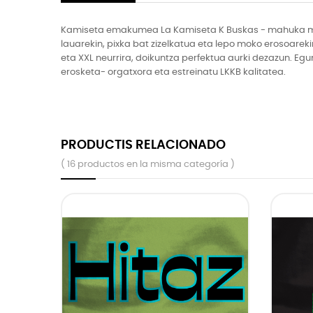
Kamiseta emakumea La Kamiseta K Buskas - mahuka mot
lauarekin, pixka bat zizelkatua eta lepo moko erosoareki
eta XXL neurrira, doikuntza perfektua aurki dezazun. Eg
erosketa- orgatxora eta estreinatu LKKB kalitatea.
PRODUCTIS RELACIONADO
( 16 productos en la misma categoría )