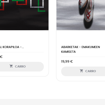
L KORAPILOA -...
ABARKETAK - EMAKUMEEN
KAMISETA
 €
19,99 €

CARRO

CARRO