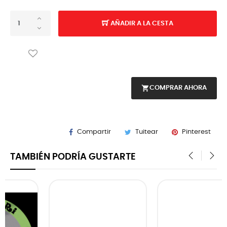
AÑADIR A LA CESTA
shopping_cart
COMPRAR AHORA
Compartir
Tuitear
Pinterest
TAMBIÉN PODRÍA GUSTARTE
‹
›