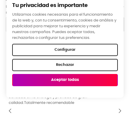
Tu privacidad es importante
Puede darse de baja en cualquier momento. Para ello, consulte
nuestra información de contacto en el aviso legal.
Utilizamos cookies necesarias para el funcionamiento
de la web y, con tu consentimiento, cookies de análisis y
publicidad para mejorar tu experiencia y medir
nuestras campañas. Puedes aceptar todas,
rechazarlas o configurar tus preferencias.
Google Reviews
Configurar
★★★★★
Rechazar
5,0 valoración media ·
66 reseñas
Aceptar todas
Raquel Campos, hace 3 meses
La tienda ideal para una ropa diferente y original. Buena
calidad y precio. Guia de tallas perfecta. Ideal para toda
familia. Muchísimos diseños y colores para escoger.
‹
›