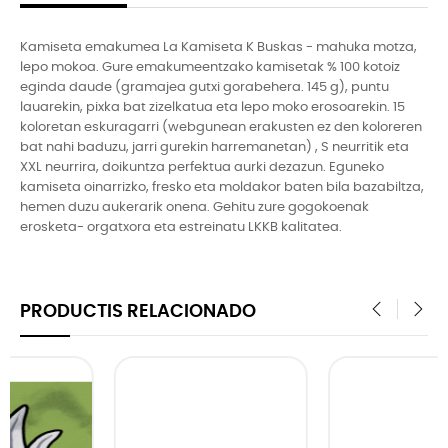
Kamiseta emakumea La Kamiseta K Buskas - mahuka motza,
lepo mokoa. Gure emakumeentzako kamisetak % 100 kotoiz
eginda daude (gramajea gutxi gorabehera. 145 g), puntu
lauarekin, pixka bat zizelkatua eta lepo moko erosoarekin. 15
koloretan eskuragarri (webgunean erakusten ez den koloreren
bat nahi baduzu, jarri gurekin harremanetan) , S neurritik eta
XXL neurrira, doikuntza perfektua aurki dezazun. Eguneko
kamiseta oinarrizko, fresko eta moldakor baten bila bazabiltza,
hemen duzu aukerarik onena. Gehitu zure gogokoenak
erosketa- orgatxora eta estreinatu LKKB kalitatea.
PRODUCTIS RELACIONADO
‹
›