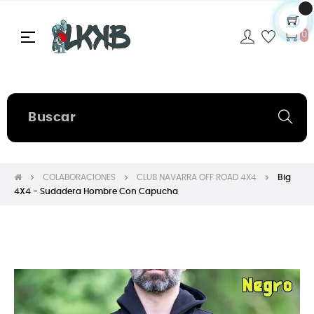
Navegación
☰
0
de
palanca
COLABORACIONES
CLUB NAVARRA OFF ROAD 4X4
Big
4X4 - Sudadera Hombre Con Capucha