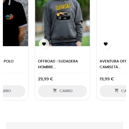


AVENTURA OFFROAD -
ATARDECER 4X4 - POLO
CAMISETA...
BICOLOR
19,99 €
27,99 €


CARRO
CARRO