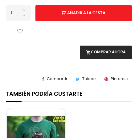
AÑADIR A LA CESTA
shopping_cart
COMPRAR AHORA
Compartir
Tuitear
Pinterest
TAMBIÉN PODRÍA GUSTARTE