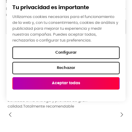
SUBCRÍBETE A LA NEWSLETTER
Tu privacidad es importante
Puede darse de baja en cualquier momento. Para ello, consulte
nuestra información de contacto en el aviso legal.
Utilizamos cookies necesarias para el funcionamiento
de la web y, con tu consentimiento, cookies de análisis y
publicidad para mejorar tu experiencia y medir
nuestras campañas. Puedes aceptar todas,
rechazarlas o configurar tus preferencias.
Google Reviews
Configurar
★★★★★
Rechazar
5,0 valoración media ·
66 reseñas
Aceptar todas
Raquel Campos, hace 3 meses
La tienda ideal para una ropa diferente y original. Buena
calidad y precio. Guia de tallas perfecta. Ideal para toda l
familia. Muchísimos diseños y colores para escoger.
‹
›