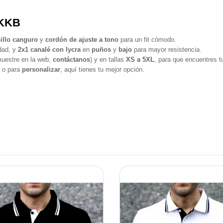
LKKB
illo canguro
y
cordón de ajuste a tono
para un fit cómodo.
dad, y
2x1 canalé con lycra
en
puños
y
bajo
para mayor resistencia.
uestre en la web,
contáctanos
) y en tallas
XS a 5XL
, para que encuentres tu
a o para
personalizar
, aquí tienes tu mejor opción.