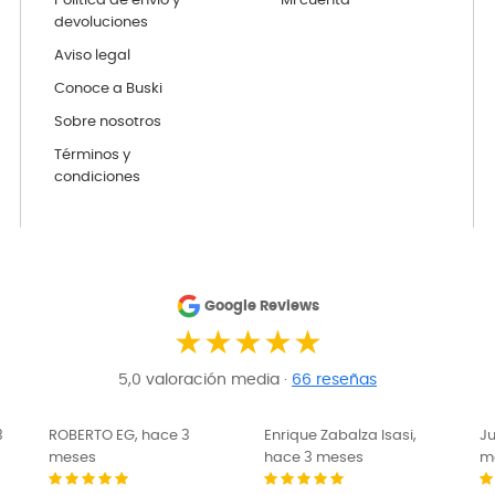
Política de envío y
Mi cuenta
devoluciones
Aviso legal
Conoce a Buski
Sobre nosotros
Términos y
condiciones
Google Reviews
★★★★★
5,0 valoración media ·
66 reseñas
ROBERTO EG, hace 3
Enrique Zabalza Isasi,
Juana 
meses
hace 3 meses
meses