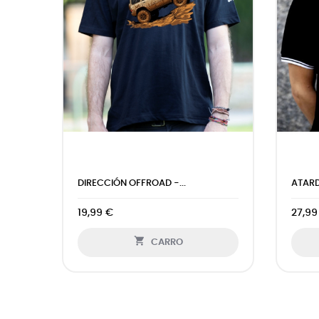
ATARDECER 4X4 - POLO BICOLOR
4X4 - PO
27,99 €
27,99 €

CARRO