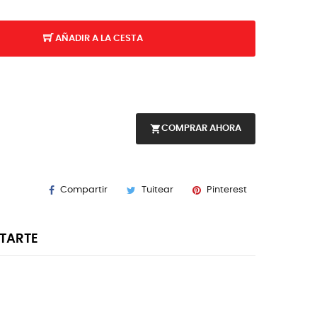
AÑADIR A LA CESTA
shopping_cart
COMPRAR AHORA
Compartir
Tuitear
Pinterest
STARTE