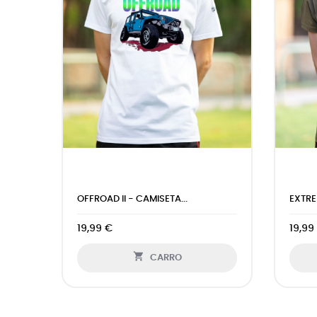
.
EXTREME OFFROAD - CAMISETA...
19,99 €

CARRO