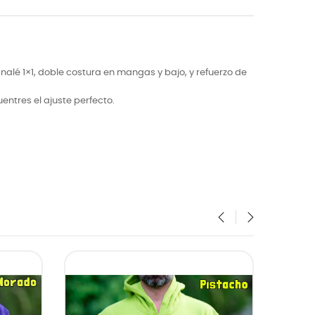
alé 1×1, doble costura en mangas y bajo, y refuerzo de
uentres el ajuste perfecto.
‹
›