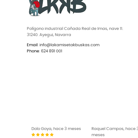
Polígono industrial Cañada Real de Imas, nave 11.
31240. Ayegui, Navarra
Email
:
info@lakamisetakbuskas.com
Phone
:
624 891 001
Dolo Goya, hace 3 meses
Raquel Campos, hace 3
meses