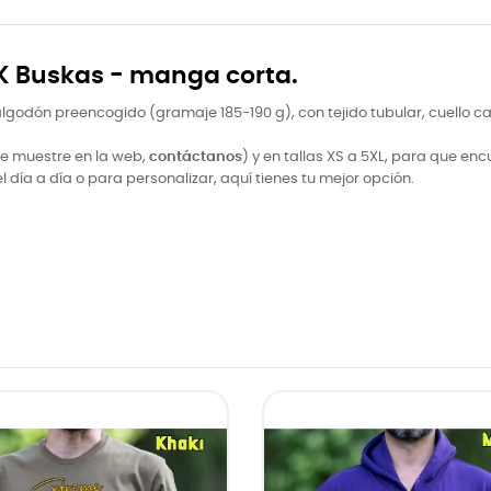
 Buskas - manga corta.
odón preencogido (gramaje 185-190 g), con tejido tubular, cuello can
e muestre en la web,
contáctanos
) y en tallas XS a 5XL, para que enc
í­a a dí­a o para personalizar, aquí­ tienes tu mejor opción.