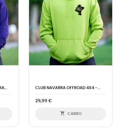
4X4 -...
OFFROAD -SUDADERA HOMBRE...
29,99 €

CARRO