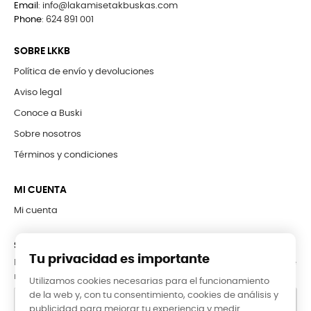
Email
:
info@lakamisetakbuskas.com
Phone
:
624 891 001
SOBRE LKKB
Política de envío y devoluciones
Aviso legal
Conoce a Buski
Sobre nosotros
Términos y condiciones
MI CUENTA
Mi cuenta
SUBCRÍBETE A LA NEWSLETTER
Tu privacidad es importante
Puede darse de baja en cualquier momento. Para ello, consulte
nuestra información de contacto en el aviso legal.
Utilizamos cookies necesarias para el funcionamiento
de la web y, con tu consentimiento, cookies de análisis y
publicidad para mejorar tu experiencia y medir